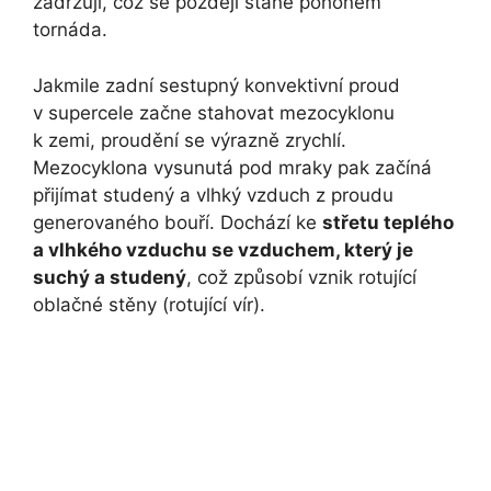
zadržují, což se později stane pohonem
tornáda.
Jakmile zadní sestupný konvektivní proud
v supercele začne stahovat mezocyklonu
k zemi, proudění se výrazně zrychlí.
Mezocyklona vysunutá pod mraky pak začíná
přijímat studený a vlhký vzduch z proudu
generovaného bouří. Dochází ke
střetu teplého
a vlhkého vzduchu se vzduchem, který je
suchý a studený
, což způsobí vznik rotující
oblačné stěny (rotující vír).