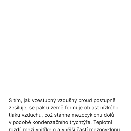
S tím, jak vzestupný vzdušný proud postupně
zesiluje, se pak u země formuje oblast nízkého
tlaku vzduchu, což stáhne mezocyklonu dolů
v podobě kondenzačního trychtýře. Teplotní
rozdíl mezi vnitřkem a vnější částí mezocyklonu