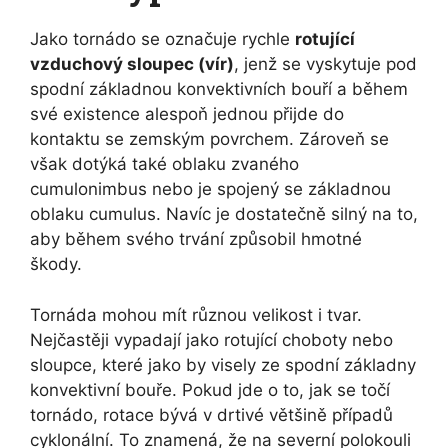
Jako tornádo se označuje rychle
rotující
vzduchový sloupec (vír)
, jenž se vyskytuje pod
spodní základnou konvektivních bouří a během
své existence alespoň jednou přijde do
kontaktu se zemským povrchem. Zároveň se
však dotýká také oblaku zvaného
cumulonimbus nebo je spojený se základnou
oblaku cumulus. Navíc je dostatečně silný na to,
aby během svého trvání způsobil hmotné
škody.
Tornáda mohou mít různou velikost i tvar.
Nejčastěji vypadají jako rotující choboty nebo
sloupce, které jako by visely ze spodní základny
konvektivní bouře. Pokud jde o to, jak se točí
tornádo, rotace bývá v drtivé většině případů
cyklonální. To znamená, že na severní polokouli