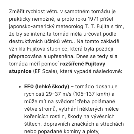
Změřit rychlost větru v samotném tornádu je
prakticky nemožné, a proto roku 1971 přišel
japonsko-americký meteorolog T. T. Fujita s tím,
že by se intenzita tornád měla určovat podle
destruktivních účinků větru. Na tomto základě
vznikla Fujitova stupnice, která byla později
přepracována a upřesněna. Dnes se tedy síla
tornáda měří pomocí
rozšířené Fujitovy
stupnice
(EF Scale), která vypadá následovně:
EF0 (lehké škody)
– tornádo dosahuje
rychlosti 29–37 m/s (105–137 km/h) a
může mít na svědomí třeba polámané
větve stromů, vytrhání některých mělce
kořenících rostlin, škody na vývěsních
štítech, dopravních značkách a střechách
nebo popadané komíny a ploty,