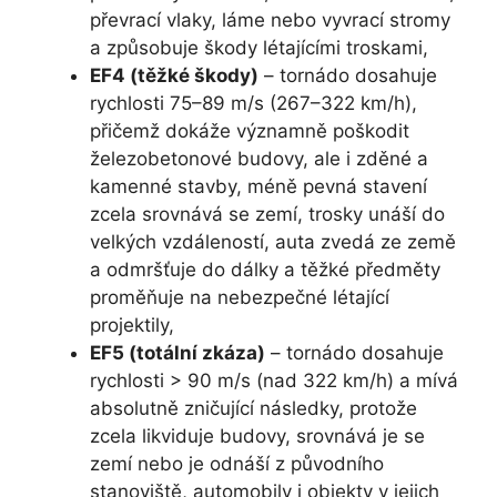
převrací vlaky, láme nebo vyvrací stromy
a způsobuje škody létajícími troskami,
EF4 (těžké škody)
– tornádo dosahuje
rychlosti 75–89 m/s (267–322 km/h),
přičemž dokáže významně poškodit
železobetonové budovy, ale i zděné a
kamenné stavby, méně pevná stavení
zcela srovnává se zemí, trosky unáší do
velkých vzdáleností, auta zvedá ze země
a odmršťuje do dálky a těžké předměty
proměňuje na nebezpečné létající
projektily,
EF5 (totální zkáza)
– tornádo dosahuje
rychlosti > 90 m/s (nad 322 km/h) a mívá
absolutně zničující následky, protože
zcela likviduje budovy, srovnává je se
zemí nebo je odnáší z původního
stanoviště, automobily i objekty v jejich