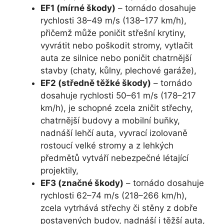
EF1 (mírné škody)
– tornádo dosahuje
rychlosti 38–49 m/s (138–177 km/h),
přičemž může poničit střešní krytiny,
vyvrátit nebo poškodit stromy, vytlačit
auta ze silnice nebo poničit chatrnější
stavby (chaty, kůlny, plechové garáže),
EF2 (středně těžké škody)
– tornádo
dosahuje rychlosti 50–61 m/s (178–217
km/h), je schopné zcela zničit střechy,
chatrnější budovy a mobilní buňky,
nadnáší lehčí auta, vyvrací izolovaně
rostoucí velké stromy a z lehkých
předmětů vytváří nebezpečné létající
projektily,
EF3 (značné škody)
– tornádo dosahuje
rychlosti 62–74 m/s (218–266 km/h),
zcela vytrhává střechy či stěny z dobře
postavených budov, nadnáší i těžší auta,