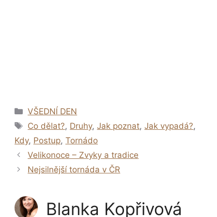
Rubriky
VŠEDNÍ DEN
Štítky
Co dělat?
,
Druhy
,
Jak poznat
,
Jak vypadá?
,
Kdy
,
Postup
,
Tornádo
Velikonoce – Zvyky a tradice
Nejsilnější tornáda v ČR
Blanka Kopřivová