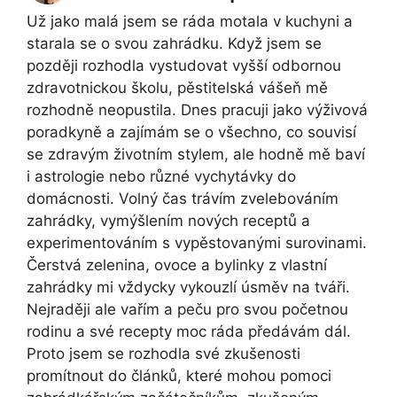
Už jako malá jsem se ráda motala v kuchyni a
starala se o svou zahrádku. Když jsem se
později rozhodla vystudovat vyšší odbornou
zdravotnickou školu, pěstitelská vášeň mě
rozhodně neopustila. Dnes pracuji jako výživová
poradkyně a zajímám se o všechno, co souvisí
se zdravým životním stylem, ale hodně mě baví
i astrologie nebo různé vychytávky do
domácnosti. Volný čas trávím zvelebováním
zahrádky, vymýšlením nových receptů a
experimentováním s vypěstovanými surovinami.
Čerstvá zelenina, ovoce a bylinky z vlastní
zahrádky mi vždycky vykouzlí úsměv na tváři.
Nejraději ale vařím a peču pro svou početnou
rodinu a své recepty moc ráda předávám dál.
Proto jsem se rozhodla své zkušenosti
promítnout do článků, které mohou pomoci