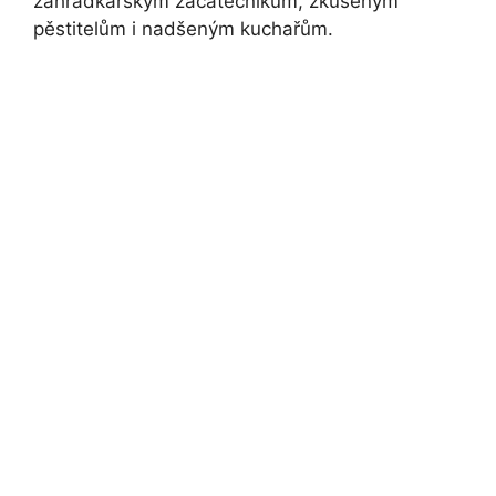
zahrádkářským začátečníkům, zkušeným
pěstitelům i nadšeným kuchařům.