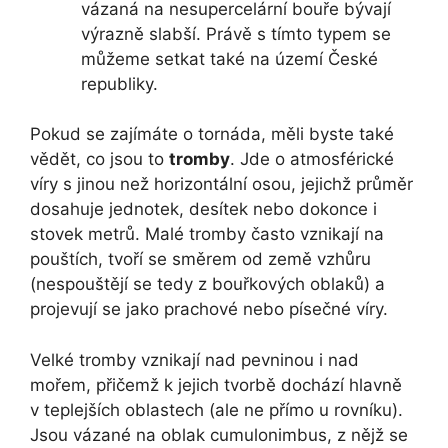
vázaná na nesupercelární bouře bývají
výrazně slabší. Právě s tímto typem se
můžeme setkat také na území České
republiky.
Pokud se zajímáte o tornáda, měli byste také
vědět, co jsou to
tromby
. Jde o atmosférické
víry s jinou než horizontální osou, jejichž průměr
dosahuje jednotek, desítek nebo dokonce i
stovek metrů. Malé tromby často vznikají na
pouštích, tvoří se směrem od země vzhůru
(nespouštějí se tedy z bouřkových oblaků) a
projevují se jako prachové nebo písečné víry.
Velké tromby vznikají nad pevninou i nad
mořem, přičemž k jejich tvorbě dochází hlavně
v teplejších oblastech (ale ne přímo u rovníku).
Jsou vázané na oblak cumulonimbus, z nějž se