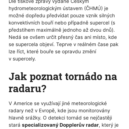
Dle tiskové zprávy vydané Českým
hydrometeorologickým ústavem (ČHMÚ) je
možné dopředu předvídat pouze vznik silných
konvektivních bouří nebo případně supercel (s
předstihem maximálně jednoho až dvou dnů).
Nedá se ovšem určit přesný čas ani místo, kde
se supercela objeví. Teprve v reálném čase pak
lze říct, které bouře se opravdu změní
v supercely.
Jak poznat tornádo na
radaru?
V Americe se využívají jiné meteorologické
radary než v Evropě, kde jsou monitorovány
hlavně srážky. O detekci tornád se nejčastěji
stará
specializovaný Dopplerův radar
, který je