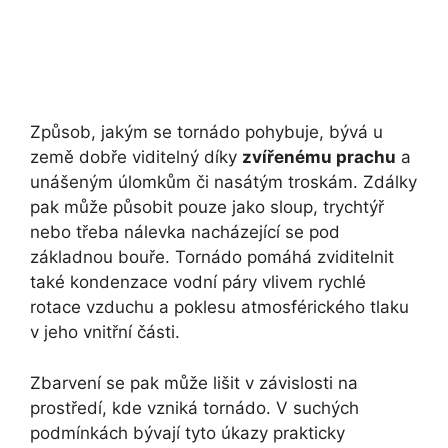
Způsob, jakým se tornádo pohybuje, bývá u
země dobře viditelný díky
zvířenému prachu
a
unášeným úlomkům či nasátým troskám. Zdálky
pak může působit pouze jako sloup, trychtýř
nebo třeba nálevka nacházející se pod
základnou bouře. Tornádo pomáhá zviditelnit
také kondenzace vodní páry vlivem rychlé
rotace vzduchu a poklesu atmosférického tlaku
v jeho vnitřní části.
Zbarvení se pak může lišit v závislosti na
prostředí, kde vzniká tornádo. V suchých
podmínkách bývají tyto úkazy prakticky