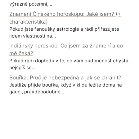
výrazně potemní,…
Znamení Čínského horoskopu: Jaké jsem? (+
charakteristika)
Pokud jste fanoušky astrologie a rádi přiřazujete
lidem vlastnosti na…
Indiánský horoskop: Co jsem za znamení a co
mě čeká?
Pokud rádi dopředu víte, co vám budoucnost chystá,
nejspíš se…
Bouřka: Proč je nebezpečná a jak se chránit?
Jestliže přijde bouřka, když v klidu ležíte doma na
gauči, pravděpodobně…