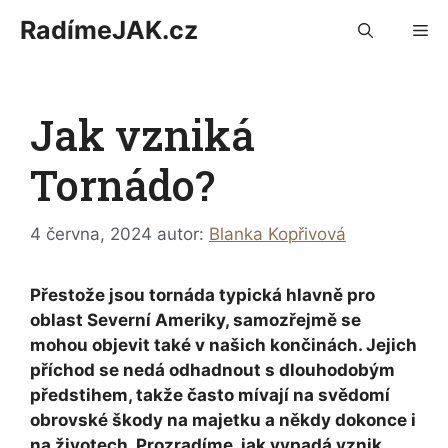
Přeskočit
RadímeJAK.cz
M
na
obsah
Jak vzniká
Tornádo?
4 června, 2024
autor:
Blanka Kopřivová
Přestože jsou tornáda typická hlavně pro
oblast Severní Ameriky, samozřejmě se
mohou objevit také v našich končinách. Jejich
příchod se nedá odhadnout s dlouhodobým
předstihem, takže často mívají na svědomí
obrovské škody na majetku a někdy dokonce i
na životech. Prozradíme, jak vypadá vznik