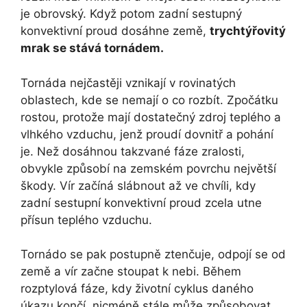
je obrovský. Když potom zadní sestupný
konvektivní proud dosáhne země,
trychtýřovitý
mrak se stává tornádem.
Tornáda nejčastěji vznikají v rovinatých
oblastech, kde se nemají o co rozbít. Zpočátku
rostou, protože mají dostatečný zdroj teplého a
vlhkého vzduchu, jenž proudí dovnitř a pohání
je. Než dosáhnou takzvané fáze zralosti,
obvykle způsobí na zemském povrchu největší
škody. Vír začíná slábnout až ve chvíli, kdy
zadní sestupní konvektivní proud zcela utne
přísun teplého vzduchu.
Tornádo se pak postupně ztenčuje, odpojí se od
země a vír začne stoupat k nebi. Během
rozptylová fáze, kdy životní cyklus daného
úkazu končí, nicméně stále může způsobovat