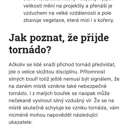
velikosti mění na projektily a přenáší je
vzduchem na velké vzdálenosti a pole
zbavuje vegetace, která mizí i s kořeny.
Jak poznat, že přijde
tornádo?
Ačkoliv se lidé snaží příchod tornád předvídat,
jde o velice složitou disciplínu. Přítomnost
silných bouří totiž ještě nemusí být signálem, že
na daném místě vznikne také nebezpečné
tornádo. I z malých bouřek se naopak může
nečekaně vyvinout silný vzdušný vír. Že se na
místě skutečně schyluje ke vzniku tornáda, vám
nicméně mohou napovědět následující
ukazatele: