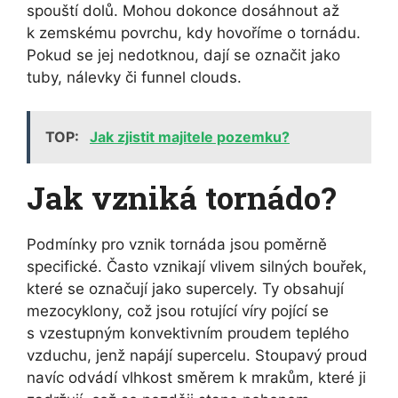
spouští dolů. Mohou dokonce dosáhnout až
k zemskému povrchu, kdy hovoříme o tornádu.
Pokud se jej nedotknou, dají se označit jako
tuby, nálevky či funnel clouds.
TOP:
Jak zjistit majitele pozemku?
Jak vzniká tornádo?
Podmínky pro vznik tornáda jsou poměrně
specifické. Často vznikají vlivem silných bouřek,
které se označují jako supercely. Ty obsahují
mezocyklony, což jsou rotující víry pojící se
s vzestupným konvektivním proudem teplého
vzduchu, jenž napájí supercelu. Stoupavý proud
navíc odvádí vlhkost směrem k mrakům, které ji