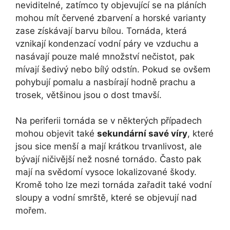
neviditelné, zatímco ty objevující se na pláních
mohou mít červené zbarvení a horské varianty
zase získávají barvu bílou. Tornáda, která
vznikají kondenzací vodní páry ve vzduchu a
nasávají pouze malé množství nečistot, pak
mívají šedivý nebo bílý odstín. Pokud se ovšem
pohybují pomalu a nasbírají hodně prachu a
trosek, většinou jsou o dost tmavší.
Na periferii tornáda se v některých případech
mohou objevit také
sekundární savé víry
, které
jsou sice menší a mají krátkou trvanlivost, ale
bývají ničivější než nosné tornádo. Často pak
mají na svědomí vysoce lokalizované škody.
Kromě toho lze mezi tornáda zařadit také vodní
sloupy a vodní smrště, které se objevují nad
mořem.