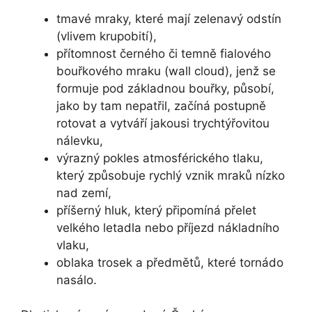
tmavé mraky, které mají zelenavý odstín
(vlivem krupobití),
přítomnost černého či temně fialového
bouřkového mraku (wall cloud), jenž se
formuje pod základnou bouřky, působí,
jako by tam nepatřil, začíná postupně
rotovat a vytváří jakousi trychtýřovitou
nálevku,
výrazný pokles atmosférického tlaku,
který způsobuje rychlý vznik mraků nízko
nad zemí,
příšerný hluk, který připomíná přelet
velkého letadla nebo příjezd nákladního
vlaku,
oblaka trosek a předmětů, které tornádo
nasálo.