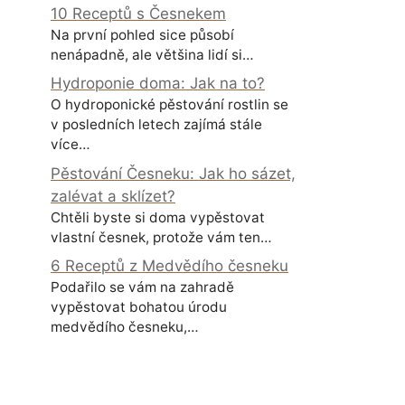
10 Receptů s Česnekem
Na první pohled sice působí
nenápadně, ale většina lidí si…
Hydroponie doma: Jak na to?
O hydroponické pěstování rostlin se
v posledních letech zajímá stále
více…
Pěstování Česneku: Jak ho sázet,
zalévat a sklízet?
Chtěli byste si doma vypěstovat
vlastní česnek, protože vám ten…
6 Receptů z Medvědího česneku
Podařilo se vám na zahradě
vypěstovat bohatou úrodu
medvědího česneku,…