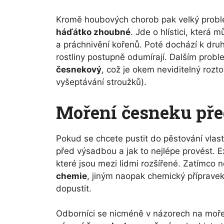
Kromě houbových chorob pak velký probl
háďátko zhoubné
. Jde o hlístici, která 
a práchnivění kořenů. Poté dochází k d
rostliny postupně odumírají. Dalším pro
česnekový
, což je okem neviditelný rozt
vyšeptávání stroužků).
Moření česneku pře
Pokud se chcete pustit do pěstování vlast
před výsadbou a jak to nejlépe provést. E
které jsou mezi lidmi rozšířené. Zatímco n
chemie
, jiným naopak chemický přípravek
dopustit.
Odborníci se nicméně v názorech na mořen