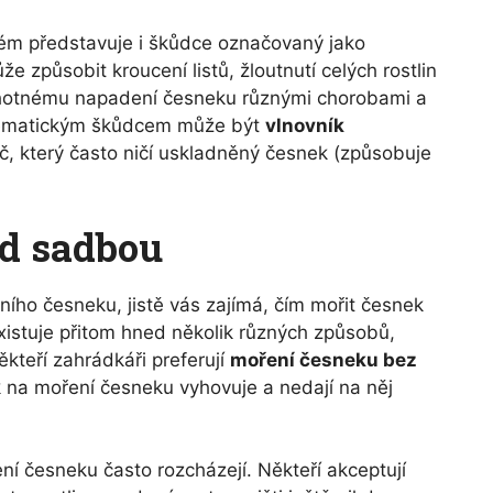
ém představuje i škůdce označovaný jako
může způsobit kroucení listů, žloutnutí celých rostlin
ruhotnému napadení česneku různými chorobami a
blematickým škůdcem může být
vlnovník
oč, který často ničí uskladněný česnek (způsobuje
d sadbou
ního česneku, jistě vás zajímá, čím mořit česnek
xistuje přitom hned několik různých způsobů,
ěkteří zahrádkáři preferují
moření česneku bez
 na moření česneku vyhovuje a nedají na něj
í česneku často rozcházejí. Někteří akceptují