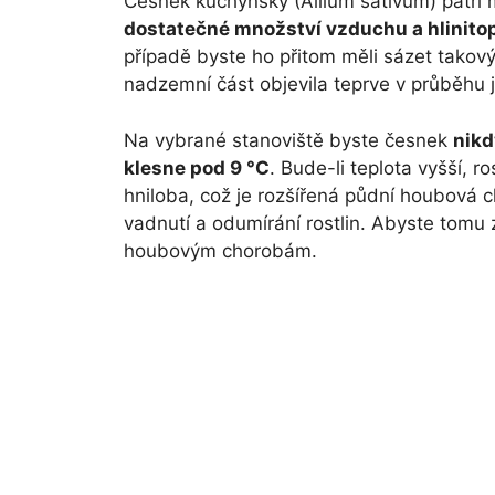
Česnek kuchyňský (Allium sativum) patří m
dostatečné množství vzduchu a hlinito
případě byste ho přitom měli sázet tako
nadzemní část objevila teprve v průběhu j
Na vybrané stanoviště byste česnek
nikd
klesne pod 9 °C
. Bude-li teplota vyšší, 
hniloba, což je rozšířená půdní houbová 
vadnutí a odumírání rostlin. Abyste tomu 
houbovým chorobám.