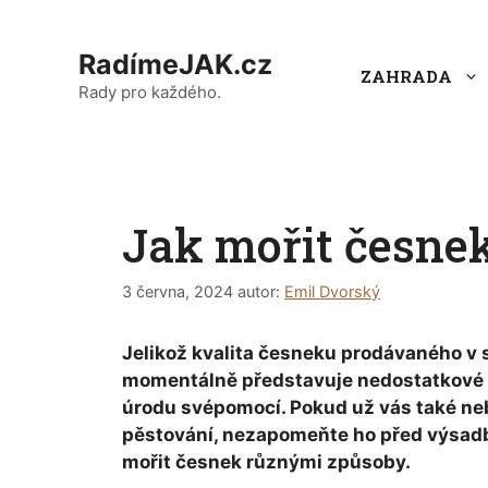
Přeskočit
na
RadímeJAK.cz
obsah
ZAHRADA
Rady pro každého.
Jak mořit česne
3 června, 2024
autor:
Emil Dvorský
Jelikož kvalita česneku prodávaného v
momentálně představuje nedostatkové zbož
úrodu svépomocí. Pokud už vás také neb
pěstování, nezapomeňte ho před výsadbou
mořit česnek různými způsoby.