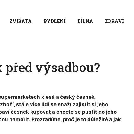
ZVÍŘATA
BYDLENÍ
DÍLNA
ZDRAVÍ
k před výsadbou?
 supermarketech klesá a český česnek
í, stále více lidí se snaží zajistit si jeho
aví česnek kupovat a chcete se pustit do jeho
 namořit. Prozradíme, proč je to důležité a jak