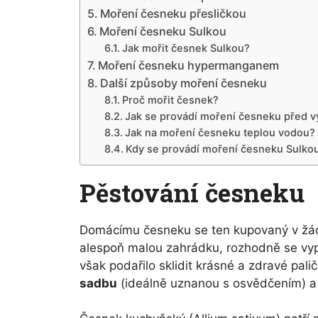
Moření česneku přesličkou
Moření česneku Sulkou
Jak mořit česnek Sulkou?
Moření česneku hypermanganem
Další způsoby moření česneku
Proč mořit česnek?
Jak se provádí moření česneku před 
Jak na moření česneku teplou vodou?
Kdy se provádí moření česneku Sulko
Pěstování česneku
Domácímu česneku se ten kupovaný v žád
alespoň malou zahrádku, rozhodně se vypla
však podařilo sklidit krásné a zdravé pali
sadbu
(ideálně uznanou s osvědčením) a p