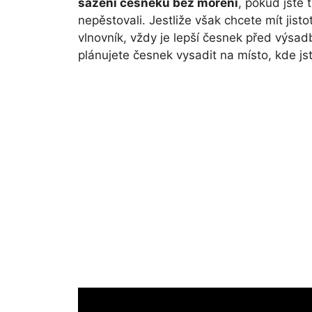
sázení česneku bez moření
, pokud jste 
nepěstovali. Jestliže však chcete mít jist
vlnovník, vždy je lepší česnek před výsadb
plánujete česnek vysadit na místo, kde jste