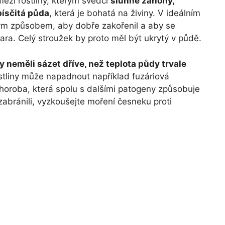
ezi rostliny, kterým svědčí
slunné záhony,
písčitá půda
, která je bohatá na živiny. V ideálním
vým způsobem, aby dobře zakořenil a aby se
ara. Celý stroužek by proto měl být ukrytý v půdě.
y neměli sázet dříve, než teplota půdy trvale
rostliny může napadnout například fuzáriová
choroba, která spolu s dalšími patogeny způsobuje
zabránili, vyzkoušejte moření česneku proti