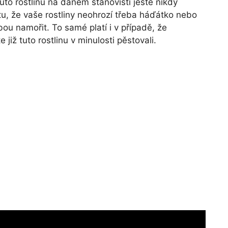
tuto rostlinu na daném stanovišti ještě nikdy
otu, že vaše rostliny neohrozí třeba háďátko nebo
ou namořit. To samé platí i v případě, že
 již tuto rostlinu v minulosti pěstovali.