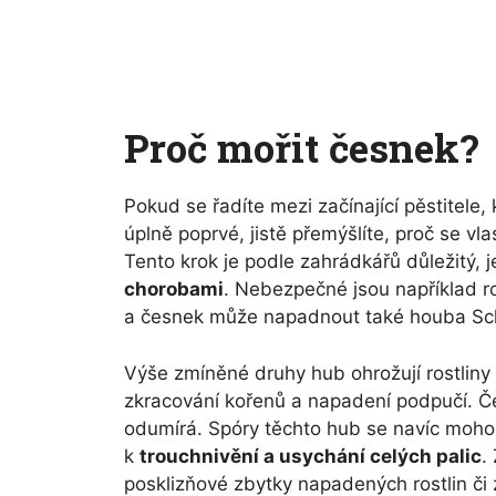
Proč mořit česnek?
Pokud se řadíte mezi začínající pěstitele,
úplně poprvé, jistě přemýšlíte, proč se v
Tento krok je podle zahrádkářů důležitý, j
chorobami
. Nebezpečné jsou například ro
a česnek může napadnout také houba Scle
Výše zmíněné druhy hub ohrožují rostliny 
zkracování kořenů a napadení podpučí. Č
odumírá. Spóry těchto hub se navíc mohou
k
trouchnivění a usychání celých palic
.
posklizňové zbytky napadených rostlin č