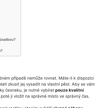
výsadbou?
u?
ném případě nemůže rovnat. Máte-li k dispozici
tí zkusit jej vysadit na vlastní pěst. Aby se vám
čky česneku, je nutné vybírat
pouze kvalitní
oté ji vložit na správné místo ve správný čas.