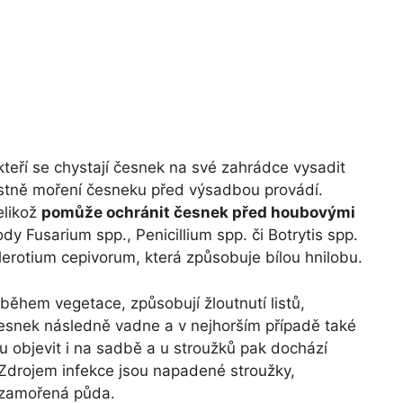
 kteří se chystají česnek na své zahrádce vysadit
lastně moření česneku před výsadbou provádí.
elikož
pomůže ochránit česnek před houbovými
dy Fusarium spp., Penicillium spp. či Botrytis spp.
rotium cepivorum, která způsobuje bílou hnilobu.
během vegetace, způsobují žloutnutí listů,
esnek následně vadne a v nejhorším případě také
 objevit i na sadbě a u stroužků pak dochází
 Zdrojem infekce jsou napadené stroužky,
i zamořená půda.